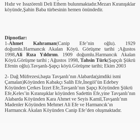
Hıdır ve Issızörenli Deli Ethem bulunmaktadır.Mezarı Kıranışıklar
köyünde,Şahin Baba türbesinin hemen önündedir.
Dipnotlar:
1-
Ahmet Kahraman
(Canip Efe’nin oğlu). 1929
doğumlu.Harmancık Akalan Köyü. Görüşme tarihi ;Ağustos
1998,
Ali Rıza Yıldırım
. 1909 doğumlu.Harmancık Akalan
Köyü.Görüşme tarihi ; Ağustos 1998,
Tahsin Türk
(Şapçılı Şükrü
Efenin oğlu).Tavşanlı-Şapçı köyü.Görüşme tarihi; Ekim 2003
2- Dağ Müfrezesi,başta Tavşanlı’nın Alabarda(şimdiki ismi
Çamalan)Köyünden Kabakçı Salih Efe,İnegöl’ün Edebey
Köyünden Çerkes İzzet Efe,Tavşanlı’nın Şapçı Köyünden Şükrü
Efe,Keles’in Kıranışıklar köyünden Sadettin Efe,yine Tavşanlı’nın
Alabarda Köyünden Kara Ahmet ve Seyis Kamil,Tavşanlı’nın
Madenler Köyünden Mehmet Ali Efe ve Harmancık’ın
Harmancık Akalan Köyünden Canip Efe’den oluşmaktadır.