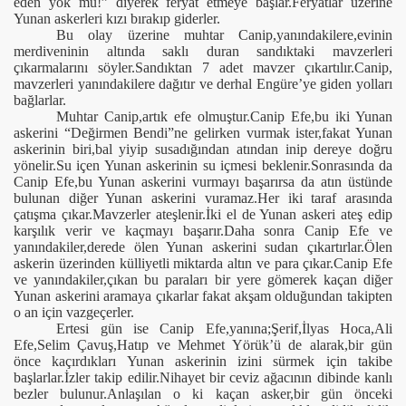
eden yok mu!” diyerek feryat etmeye başlar.Feryatlar üzerine
Yunan askerleri kızı bırakıp giderler.
 Yemekler
Bu olay üzerine muhtar Canip,yanındakilere,evinin
merdiveninin altında saklı duran sandıktaki mavzerleri
çıkarmalarını söyler.Sandıktan 7 adet mavzer çıkartılır.Canip,
mavzerleri yanındakilere dağıtır ve derhal Engüre’ye giden yolları
bağlarlar.
yleri
Muhtar Canip,artık efe olmuştur.Canip Efe,bu iki Yunan
askerini “Değirmen Bendi”ne gelirken vurmak ister,fakat Yunan
askerinin biri,bal yiyip susadığından atından inip dereye doğru
yönelir.Su içen Yunan askerinin su içmesi beklenir.Sonrasında da
Canip Efe,bu Yunan askerini vurmayı başarırsa da atın üstünde
bulunan diğer Yunan askerini vuramaz.Her iki taraf arasında
çatışma çıkar.Mavzerler ateşlenir.İki el de Yunan askeri ateş edip
karşılık verir ve kaçmayı başarır.Daha sonra Canip Efe ve
yanındakiler,derede ölen Yunan askerini sudan çıkartırlar.Ölen
askerin üzerinden külliyetli miktarda altın ve para çıkar.Canip Efe
ve yanındakiler,çıkan bu paraları bir yere gömerek kaçan diğer
Yunan askerini aramaya çıkarlar fakat akşam olduğundan takipten
o an için vazgeçerler.
Ertesi gün ise Canip Efe,yanına;Şerif,İlyas Hoca,Ali
Efe,Selim Çavuş,Hatıp ve Mehmet Yörük’ü de alarak,bir gün
önce kaçırdıkları Yunan askerinin izini sürmek için takibe
başlarlar.İzler takip edilir.Nihayet bir ceviz ağacının dibinde kanlı
Tekkesi
bezler bulunur.Anlaşılan o ki kaçan asker,bir gün önceki