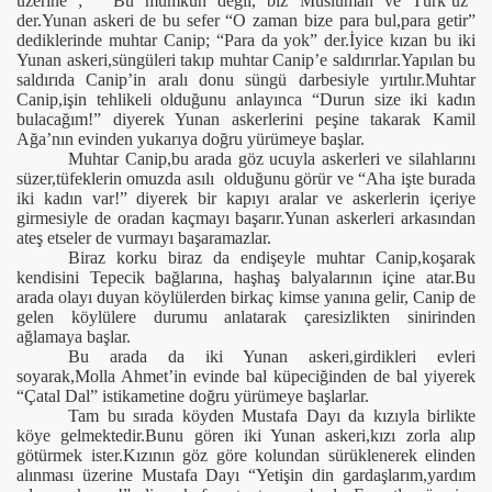
üzerine ;
“Bu mümkün değil, biz Müslüman ve Türk’üz"
der.Yunan askeri de bu sefer “O zaman bize para bul,para getir”
dediklerinde muhtar Canip; “Para da yok” der.İyice kızan bu iki
Yunan askeri,süngüleri takıp muhtar Canip’e saldırırlar.Yapılan bu
saldırıda Canip’in aralı donu süngü darbesiyle yırtılır.Muhtar
Canip,işin tehlikeli olduğunu anlayınca “Durun size iki kadın
bulacağım!” diyerek Yunan askerlerini peşine takarak Kamil
Ağa’nın evinden yukarıya doğru yürümeye başlar.
Muhtar Canip,bu arada göz ucuyla askerleri ve silahlarını
süzer,tüfeklerin omuzda asılı
olduğunu görür ve “Aha işte burada
iki kadın var!” diyerek bir kapıyı aralar ve askerlerin içeriye
girmesiyle de oradan kaçmayı başarır.Yunan askerleri arkasından
ateş etseler de vurmayı başaramazlar.
Biraz korku biraz da endişeyle muhtar Canip,koşarak
kendisini Tepecik bağlarına, haşhaş balyalarının içine atar.Bu
arada olayı duyan köylülerden birkaç kimse yanına gelir, Canip de
gelen köylülere durumu anlatarak çaresizlikten sinirinden
ağlamaya başlar.
Bu arada da iki Yunan askeri,girdikleri evleri
soyarak,Molla Ahmet’in evinde bal küpeciğinden de bal yiyerek
nancı
“Çatal Dal” istikametine doğru yürümeye başlarlar.
Tam bu sırada köyden Mustafa Dayı da kızıyla birlikte
köye gelmektedir.Bunu gören iki Yunan askeri,kızı zorla alıp
yetler
götürmek ister.Kızının göz göre kolundan sürüklenerek elinden
alınması üzerine Mustafa Dayı “Yetişin din gardaşlarım,yardım