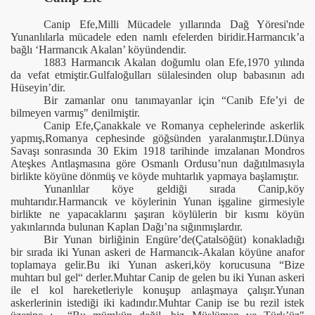
Canip Efe,Milli Mücadele yıllarında Dağ Yöresi'nde
recinde Orhaneli
Yunanlılarla mücadele eden namlı efelerden biridir.Harmancık’a
bağlı ‘Harmancık Akalan’ köyündendir.
1883 Harmancık Akalan doğumlu olan Efe,1970 yılında
da vefat etmiştir.Gulfaloğulları sülalesinden olup babasının adı
Hüseyin’dir.
Bir zamanlar onu tanımayanlar için “Canib Efe’yi de
bilmeyen varmış" denilmiştir.
ürüdü
Canip Efe,Çanakkale ve Romanya cephelerinde askerlik
yapmış,Romanya cephesinde göğsünden yaralanmıştır.I.Dünya
Savaşı sonrasında 30 Ekim 1918 tarihinde imzalanan Mondros
Ateşkes Antlaşmasına göre Osmanlı Ordusu’nun dağıtılmasıyla
birlikte köyüne dönmüş ve köyde muhtarlık yapmaya başlamıştır.
şu
Yunanlılar köye geldiği sırada Canip,köy
muhtarıdır.Harmancık ve köylerinin Yunan işgaline girmesiyle
birlikte ne yapacaklarını şaşıran köylülerin bir kısmı köyün
yakınlarında bulunan Kaplan Dağı’na sığınmışlardır.
Bir Yunan birliğinin Engüre’de(Çatalsöğüt) konakladığı
bir sırada iki Yunan askeri de Harmancık-Akalan köyüne anafor
toplamaya gelir.Bu iki Yunan askeri,köy korucusuna “Bize
muhtarı bul gel“ derler.Muhtar Canip de gelen bu iki Yunan askeri
ile el kol hareketleriyle konuşup anlaşmaya çalışır.Yunan
ezi Beyce
askerlerinin istediği iki kadındır.Muhtar Canip ise bu rezil istek