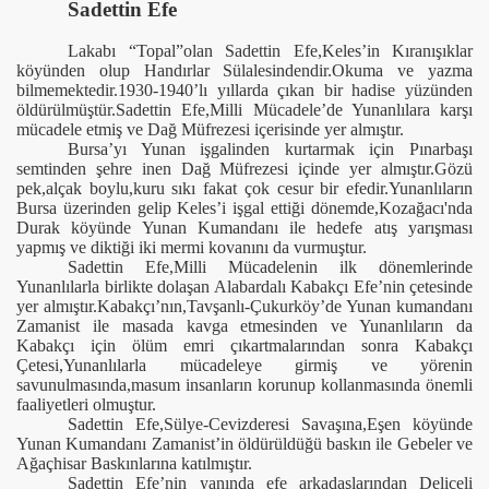
Sadettin Efe
Lakabı “Topal”olan Sadettin Efe,Keles’in Kıranışıklar
köyünden olup Handırlar Sülalesindendir.Okuma ve yazma
bilmemektedir.1930-1940’lı yıllarda çıkan bir hadise yüzünden
öldürülmüştür.Sadettin Efe,Milli Mücadele’de Yunanlılara karşı
mücadele etmiş ve Dağ Müfrezesi içerisinde yer almıştır.
Bursa’yı Yunan işgalinden kurtarmak için Pınarbaşı
semtinden şehre inen Dağ Müfrezesi içinde yer almıştır.Gözü
pek,alçak boylu,kuru sıkı fakat çok cesur bir efedir.Yunanlıların
Bursa üzerinden gelip Keles’i işgal ettiği dönemde,Kozağacı'nda
Durak köyünde Yunan Kumandanı ile hedefe atış yarışması
yapmış ve diktiği iki mermi kovanını da vurmuştur.
Sadettin Efe,Milli Mücadelenin ilk dönemlerinde
Yunanlılarla birlikte dolaşan Alabardalı Kabakçı Efe’nin çetesinde
yer almıştır.Kabakçı’nın,Tavşanlı-Çukurköy’de Yunan kumandanı
Zamanist ile masada kavga etmesinden ve Yunanlıların da
Kabakçı için ölüm emri çıkartmalarından sonra Kabakçı
Çetesi,Yunanlılarla mücadeleye girmiş ve yörenin
savunulmasında,masum insanların korunup kollanmasında önemli
faaliyetleri olmuştur.
Sadettin Efe,Sülye-Cevizderesi Savaşına,Eşen köyünde
Yunan Kumandanı Zamanist’in öldürüldüğü baskın ile Gebeler ve
Ağaçhisar Baskınlarına katılmıştır.
Sadettin Efe’nin yanında efe arkadaşlarından Deliceli