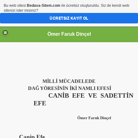
Bu web sitesi
Bedava-Sitem.com
ile ücretsiz oluşturuldu. Siz de kendi web
sitenizi ister misiniz?
ÜCRETSIZ KAYIT OL
Ömer Faruk Dinçel
MİLLİ MÜCADELEDE
nda Nüfus Hareketleri
DAĞ YÖRESİNİN İKİ NAMLI EFESİ
CANİB EFE VE SADETTİN
EFE
Ömer Faruk Dinçel
çesi
Canip Efe
ı