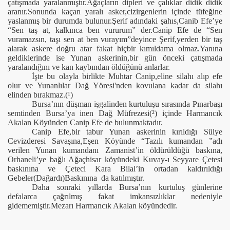
çatışmada yaralanmıştır.Ağaçların dipleri ve çalıklar didik didik
aranır.Sonunda kaçan yaralı asker,cizirgenlerin içinde tüfeğine
yaslanmış bir durumda bulunur.Şerif adındaki şahıs,Canib Efe’ye
“Sen taş at, kalkınca ben vururum” der.Canip Efe de “Sen
vuramazsın, taşı sen at ben vurayım”deyince Şerif,yerden bir taş
alarak askere doğru atar fakat hiçbir kımıldama olmaz.Yanına
geldiklerinde ise Yunan askerinin,bir gün önceki çatışmada
yaralandığını ve kan kaybından öldüğünü anlarlar.
İşte bu olayla birlikte Muhtar Canip,eline silahı alıp efe
olur ve Yunanlılar Dağ Yöresi'nden kovulana kadar da silahı
elinden bırakmaz.(
¹
)
Bursa’nın düşman işgalinden kurtuluşu sırasında Pınarbaşı
semtinden Bursa’ya inen Dağ Müfrezesi(
²
) içinde Harmancık
Akalan Köyünden Canip Efe de bulunmaktadır.
Canip Efe,bir tabur Yunan askerinin kırıldığı Sülye
Cevizderesi Savaşına,Eşen Köyünde “Tazılı kumandan ”adı
verilen Yunan kumandanı Zamanist’in öldürüldüğü baskına,
Orhaneli’ye bağlı Ağaçhisar köyündeki Kuvay-ı Seyyare Çetesi
baskınına ve Çeteci Kara Bilal’in ortadan kaldırıldığı
Gebeler(Dağardı)Baskınına
da katılmıştır.
Daha sonraki yıllarda Bursa’nın kurtuluş günlerine
defalarca çağrılmış fakat imkansızlıklar nedeniyle
gidememiştir.Mezarı Harmancık Akalan köyündedir.