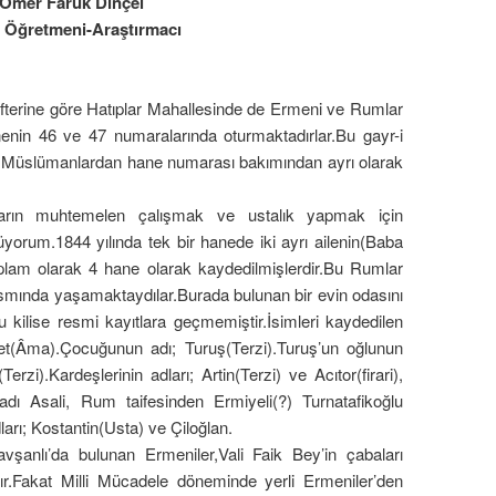
Ömer Faruk Dinçel
h Öğretmeni-Araştırmacı
terine göre Hatıplar Mahallesinde de Ermeni ve Rumlar
enin 46 ve 47 numaralarında oturmaktadırlar.Bu gayr-i
er Müslümanlardan hane numarası bakımından ayrı olarak
rın muhtemelen çalışmak ve ustalık yapmak için
orum.1844 yılında tek bir hanede iki ayrı ailenin(Baba
oplam olarak 4 hane olarak kaydedilmişlerdir.Bu Rumlar
smında yaşamaktaydılar.Burada bulunan bir evin odasını
bu kilise resmi kayıtlara geçmemiştir.İsimleri kaydedilen
et(Âma).Çocuğunun adı; Turuş(Terzi).Turuş’un oğlunun
rzi).Kardeşlerinin adları; Artin(Terzi) ve Acıtor(firari),
adı Asali, Rum taifesinden Ermiyeli(?) Turnatafikoğlu
arı; Kostantin(Usta) ve Çiloğlan.
vşanlı’da bulunan Ermeniler,Vali Faik Bey’in çabaları
ır.Fakat Milli Mücadele döneminde yerli Ermeniler’den