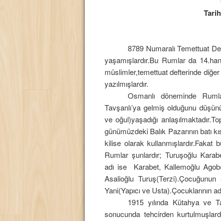
Tari
8789 Numaralı Temettuat Def
yaşamışlardır.Bu Rumlar da 14.han
müslimler,temettuat defterinde diğ
yazılmışlardır.
Osmanlı döneminde Rumla
Tavşanlı’ya gelmiş olduğunu düşünüy
ve oğul)yaşadığı anlaşılmaktadır.T
günümüzdeki Balık Pazarının batı kı
kilise olarak kullanmışlardır.Fakat 
Rumlar şunlardır; Turuşoğlu Karab
adı ise
Karabet, Kallemoğlu Agob(Te
Asalioğlu Turuş(Terzi).Çocuğunun 
Yani(Yapıcı ve Usta).Çocuklarının adl
1915 yılında Kütahya ve Ta
sonucunda tehcirden kurtulmuşlard