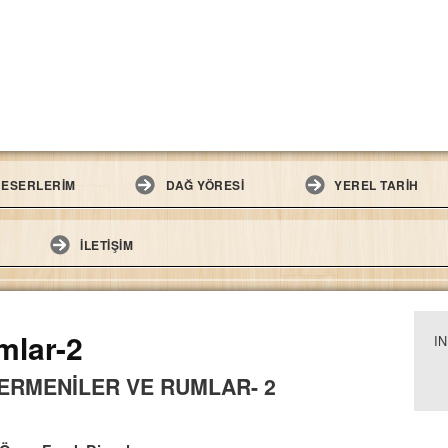
ESERLERİM
DAĞ YÖRESİ
YEREL TARİH
İLETİŞİM
mlar-2
I
 ERMENİLER VE RUMLAR- 2