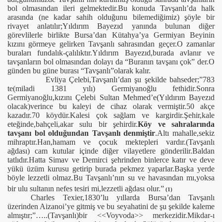
bol olmasından ileri gelmektedir.Bu konuda Tavşanlı’da halk
arasında (ne kadar sahih olduğunu bilemediğimiz) şöyle bir
si
rivayet anlatılır;Yıldırım Bayezıd yanında bulunan diğer
görevlilerle birlikte Bursa’dan Kütahya’ya Germiyan Beyinin
kızını görmeye gelirken Tavşanlı sahrasından geçer.O zamanlar
buraları fundalık-çalılıktır.Yıldırım Bayezıd,burada avlanır ve
tavşanların bol olmasından dolayı da “Buranın tavşanı çok” der.O
günden bu güne burası “Tavşanlı”olarak kalır.
Evliya Çelebi,Tavşanlı’dan şu şekilde bahseder;”783
te(miladi 1381 yılı) Germiyanoğlu fethidir.Sonra
Germiyanoğlu,kızını Çelebi Sultan Mehmed’e(Yıldırım Bayezıd
olacak)verince bu kaleyi de cihaz olarak vermiştir.50 akçe
kazadır.70 köydür.Kalesi çok sağlam ve kargirdir.Şehir,kale
eteğinde,bahçeli,akar sulu bir şehirdir.
Köy ve sahralarında
tavşanı bol olduğundan Tavşanlı denmiştir
.Altı mahalle,sekiz
mihraptır.Han,hamam ve çocuk mektepleri vardır.(Tavşanlı
ağdası) cam kutular içinde diğer vilayetlere gönderilir.Baldan
tatlıdır.Hatta Simav ve Demirci şehrinden binlerce katır ve deve
yükü üzüm kurusu getirip burada pekmez yaparlar.Başka yerde
böyle lezzetli olmaz.Bu Tavşanlı’nın su ve havasından mı,yoksa
bir ulu sultanın nefes tesiri mi,lezzetli ağdası olur.”
(1)
Charles Texier,1830’lu yıllarda Bursa’dan Tavşanlı
üzerinden Aizanoi’ye gitmiş ve bu seyahatini de şu şekilde kaleme
almıştır;”…..(Tavşanlı)bir <<Voyvoda>> merkezidir.Mikdar-ı