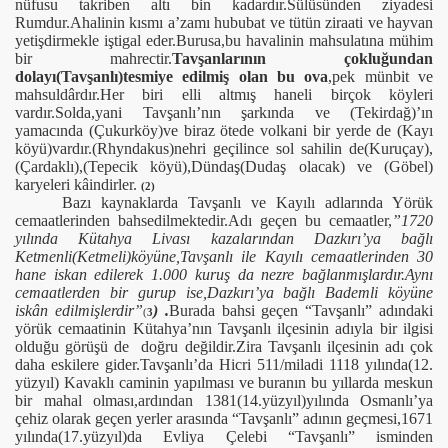
nüfusu takriben altı bin kadardır.Sülüsünden ziyadesi
Rumdur.Ahalinin kısmı a’zamı hububat ve tütün ziraati ve hayvan
yetişdirmekle iştigal eder.Burusa,bu havalinin mahsulatına mühim
bir mahrectir.
Tavşanlarının çokluğundan
dolayı(Tavşanlı)tesmiye edilmiş olan bu ova
,pek münbit ve
mahsuldârdır.Her biri elli altmış haneli birçok köyleri
vardır.Solda,yani Tavşanlı’nın şarkında ve (Tekirdağ)’ın
yamacında (Çukurköy)ve biraz ötede volkani bir yerde de (Kayı
köyü)vardır.(Rhyndakus)nehri geçilince sol sahilin de(Kuruçay),
(Çardaklı),(Tepecik köyü),Dündaş(Dudaş olacak) ve (Göbel)
karyeleri kâindirler.
(2)
Bazı kaynaklarda Tavşanlı ve Kayılı adlarında Yörük
cemaatlerinden bahsedilmektedir.Adı geçen bu cemaatler,
”1720
yılında Kütahya Livası kazalarından Dazkırı’ya bağlı
Ketmenli(Ketmeli)köyüne,Tavşanlı ile Kayılı cemaatlerinden 30
hane iskan edilerek 1.000 kuruş da nezre bağlanmışlardır.Aynı
cemaatlerden bir gurup ise,Dazkırı’ya bağlı Bademli köyüne
iskân edilmişlerdir”
) .
Burada bahsi geçen “Tavşanlı” adındaki
(
3
yörük cemaatinin Kütahya’nın Tavşanlı ilçesinin adıyla bir ilgisi
olduğu görüşü de
doğru değildir.Zira Tavşanlı ilçesinin adı çok
daha eskilere gider.Tavşanlı’da Hicri 511/miladi 1118 yılında(12.
yüzyıl) Kavaklı caminin yapılması ve buranın bu yıllarda meskun
bir mahal olması,ardından 1381(14.yüzyıl)yılında Osmanlı’ya
çehiz olarak geçen yerler arasında “Tavşanlı” adının geçmesi,1671
yılında(17.yüzyıl)da Evliya Çelebi “Tavşanlı” isminden