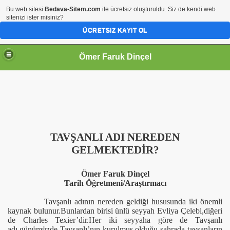
Bu web sitesi
Bedava-Sitem.com
ile ücretsiz oluşturuldu. Siz de kendi web
sitenizi ister misiniz?
ÜCRETSIZ KAYIT OL
Ömer Faruk Dinçel
TAVŞANLI ADI NEREDEN
GELMEKTEDİR?
Ömer Faruk Dinçel
Tarih Öğretmeni/Araştırmacı
Tavşanlı adının nereden geldiği hususunda iki önemli
kaynak bulunur.Bunlardan birisi ünlü seyyah Evliya Çelebi,diğeri
de Charles Texier’dir.Her iki seyyaha göre de Tavşanlı
adı,günümüzde Tavşanlı’nın kurulmuş olduğu sahrada tavşanların
şı