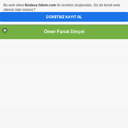
Bu web sitesi
Bedava-Sitem.com
ile ücretsiz oluşturuldu. Siz de kendi web
sitenizi ister misiniz?
ÜCRETSIZ KAYIT OL
Ömer Faruk Dinçel
nda Nüfus Hareketleri
çesi
ı